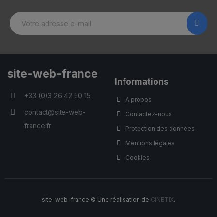
site-web-france
Informations
+33 (0)3 26 42 50 15
A propos
contact@site-web-
Contactez-nous
france.fr
Protection des données
Mentions légales
Cookies
site-web-france © Une réalisation de
CINETIX
.