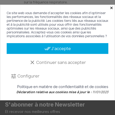
sur la fréquence respiratoire.
×
Ce site web vous demande d'accepter les cookies afin d'optimiser
les performances, les fonctionnalités des réseaux sociaux et la
pertinence de la publicité. Les cookies tiers liés aux réseaux sociaux
et à la publicité sont utilisés pour vous offrir des fonctionnalités
optimisées sur les réseaux sociaux, ainsi que des publicités
personnalisées. Acceptez-vous ces cookies ainsi que les
implications associées à l'utilisation de vos données personnelles ?
Nouveau catalogue !
done_all
J'accepte
Disponible au format PDF, nous vous invitons a
télécharger notre nouveau catalogue ...
clear
Continuer sans accepter
Télécharger
Configurer
tune
Politique en matière de confidentialité et de cookies
Déclaration relative aux cookies mise à jour le :
11/01/2023
S'abonner à notre Newsletter
Et recevoir nos meilleures offres